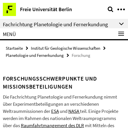
Springe
Service-
Freie Universität Berlin
direkt
Navigation
zu
Fachrichtung Planetologie und Fernerkundung
Inhalt
MENÜ
Startseite
Institut für Geologische Wissenschaften
Planetologie und Fernerkundung
Forschung
FORSCHUNGSSCHWERPUNKTE UND
MISSIONSBETEILIGUNGEN
Die Fachrichtung Planetologie und Fernerkundung nimmt
über Experimentbeteiligungen an verschiedenen
Weltraummissionen der
ESA
und
NASA
teil. Einige Projekte
werden im Rahmen des nationalen Weltraumprogramms
über das
Raumfahrtmangement des DLR
mit Mitteln des