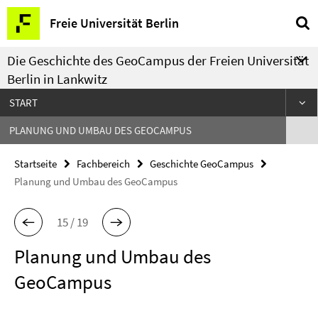
Springe
Service-
Freie Universität Berlin
direkt
Navigation
zu
Die Geschichte des GeoCampus der Freien Universität
Inhalt
Berlin in Lankwitz
START
PLANUNG UND UMBAU DES GEOCAMPUS
Startseite
Fachbereich
Geschichte GeoCampus
Planung und Umbau des GeoCampus
15 / 19
Planung und Umbau des
GeoCampus