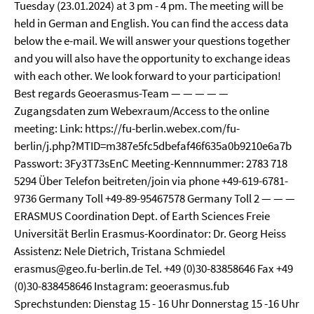
Tuesday (23.01.2024) at 3 pm - 4 pm. The meeting will be
held in German and English. You can find the access data
below the e-mail. We will answer your questions together
and you will also have the opportunity to exchange ideas
with each other. We look forward to your participation!
Best regards Geoerasmus-Team — — — — —
Zugangsdaten zum Webexraum/Access to the online
meeting: Link: https://fu-berlin.webex.com/fu-
berlin/j.php?MTID=m387e5fc5dbefaf46f635a0b9210e6a7b
Passwort: 3Fy3T73sEnC Meeting-Kennnummer: 2783 718
5294 Über Telefon beitreten/join via phone +49-619-6781-
9736 Germany Toll +49-89-95467578 Germany Toll 2 — — —
ERASMUS Coordination Dept. of Earth Sciences Freie
Universität Berlin Erasmus-Koordinator: Dr. Georg Heiss
Assistenz: Nele Dietrich, Tristana Schmiedel
erasmus@geo.fu-berlin.de Tel. +49 (0)30-83858646 Fax +49
(0)30-838458646 Instagram: geoerasmus.fub
Sprechstunden: Dienstag 15 - 16 Uhr Donnerstag 15 -16 Uhr