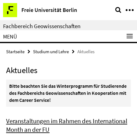
Springe
Service-
Freie Universität Berlin
direkt
Navigation
zu
Fachbereich Geowissenschaften
Inhalt
MENÜ
Startseite
Studium und Lehre
Aktuelles
Aktuelles
Bitte beachten Sie das Winterprogramm für Studierende
des Fachbereichs Geowissenschaften in Kooperation mit
dem Career Service!
Veranstaltungen im Rahmen des International
Month an der FU