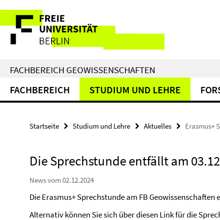
Springe
Service-
direkt
zu
Navigation
Inhalt
FACHBEREICH GEOWISSENSCHAFTEN
FACHBEREICH
STUDIUM UND LEHRE
FOR
Startseite
Studium und Lehre
Aktuelles
Erasmus+ Sp
Die Sprechstunde entfällt am 03.12
News vom 02.12.2024
Die Erasmus+ Sprechstunde am FB Geowissenschaften en
Alternativ können Sie sich über diesen Link für die Spre