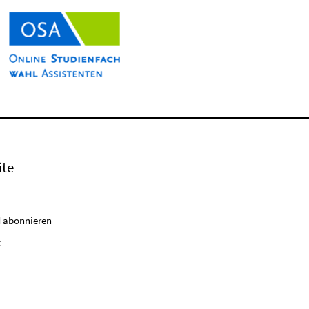
ite
 abonnieren
k