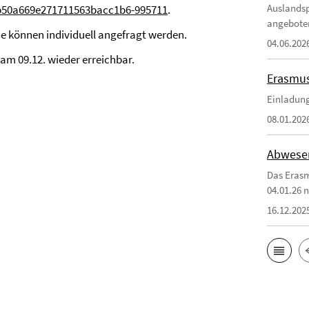
Auslandsp
1b50a669e271711563bacc1b6-995711
.
angebote
e können individuell angefragt werden.
04.06.202
 am 09.12. wieder erreichbar.
Erasmus
Einladung
08.01.202
Abwesen
Das Erasm
04.01.26 n
16.12.202