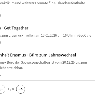
raktikum und weiterer Formate für Auslandsaufenthalte
n.
6
+ Get Together
 zum Erasmus+ Treffen am 13.01.2026 um 16 Uhr im GeoCafé
6
heit Erasmus+ Büro zum Jahreswechsel
us+ Büro der Geowissenschaften ist vom 20.12.25 bis zum
icht erreichbar.
5
1 / 8