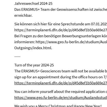
Jahreswechsel 2024-25
Das ERASMUS+ Team der Geowissenschaften ist zwischen
erreichbar.
Sie können sich hier für eine Sprechstunde am 07.01.20
https://terminplaner6.dfn.de/de/p/d45d8ef1b50a669e2
Bei Fragen zu den benötigen Bewerbungsunterlagen könn
informieren: https://www.geo.fu-berlin.de/studium/Au
Outgoings/index.html.
-----
Turn of the year 2024-25
The ERASMUS+ Geosciences team will not be available b
sign up for an appointment during the office hours on 7/
https://terminplaner6.dfn.de/de/p/d45d8ef1b50a669e
You can inform yourself about the required application
https://www.geo.fu-berlin.de/en/studium/Auslandsstu
We wish you a Merry Christmas and Happy New Year!