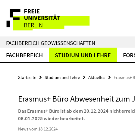
Springe
Service-
direkt
zu
Navigation
Inhalt
FACHBEREICH GEOWISSENSCHAFTEN
FACHBEREICH
STUDIUM UND LEHRE
FOR
Startseite
Studium und Lehre
Aktuelles
Erasmus+ B
Erasmus+ Büro Abwesenheit zum 
Das Erasmus+ Büro ist ab dem 20.12.2024 nicht errei
06.01.2025 wieder bearbeitet.
News vom 18.12.2024