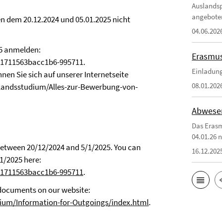
Auslandsp
angebote
 dem 20.12.2024 und 05.01.2025 nicht
04.06.202
25 anmelden:
Erasmus
71711563bacc1b6-995711.
Einladung
en Sie sich auf unserer Internetseite
08.01.202
slandsstudium/Alles-zur-Bewerbung-von-
Abwesen
Das Erasm
04.01.26 n
etween 20/12/2024 and 5/1/2025. You can
16.12.202
1/2025 here:
271711563bacc1b6-995711
.
 documents on our website:
dium/Information-for-Outgoings/index.html
.