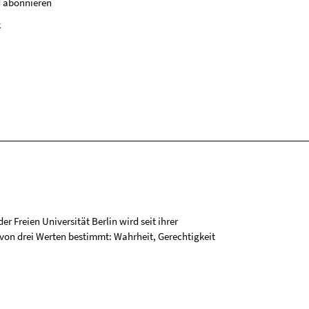
 abonnieren
k
r Freien Universität Berlin wird seit ihrer
on drei Werten bestimmt: Wahrheit, Gerechtigkeit