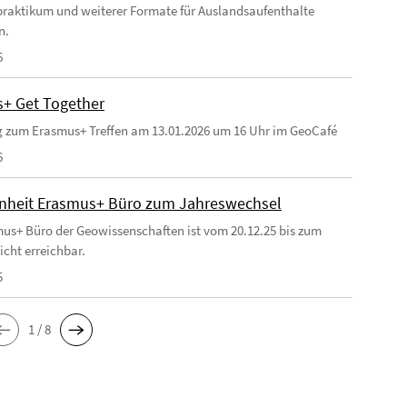
raktikum und weiterer Formate für Auslandsaufenthalte
n.
6
+ Get Together
 zum Erasmus+ Treffen am 13.01.2026 um 16 Uhr im GeoCafé
6
heit Erasmus+ Büro zum Jahreswechsel
us+ Büro der Geowissenschaften ist vom 20.12.25 bis zum
icht erreichbar.
5
1 / 8