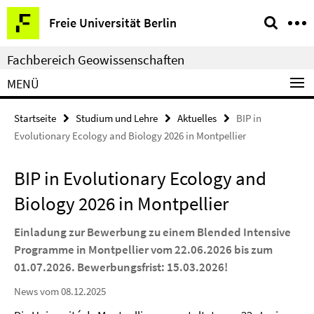
Springe
Service-
Freie Universität Berlin
direkt
Navigation
zu
Fachbereich Geowissenschaften
Inhalt
MENÜ
Startseite
Studium und Lehre
Aktuelles
BIP in
Evolutionary Ecology and Biology 2026 in Montpellier
BIP in Evolutionary Ecology and
Biology 2026 in Montpellier
Einladung zur Bewerbung zu einem Blended Intensive
Programme in Montpellier vom 22.06.2026 bis zum
01.07.2026. Bewerbungsfrist: 15.03.2026!
News vom 08.12.2025