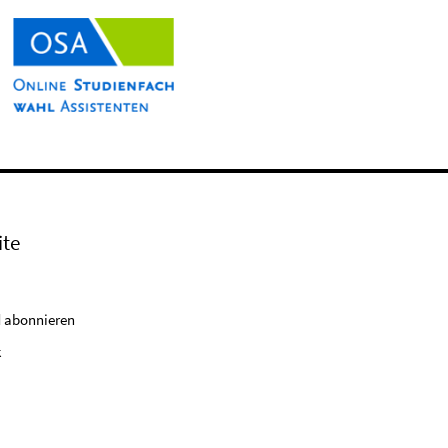
ite
 abonnieren
k