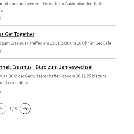
raktikum und weiterer Formate für Auslandsaufenthalte
n.
6
+ Get Together
 zum Erasmus+ Treffen am 13.01.2026 um 16 Uhr im GeoCafé
6
heit Erasmus+ Büro zum Jahreswechsel
us+ Büro der Geowissenschaften ist vom 20.12.25 bis zum
icht erreichbar.
5
1 / 8