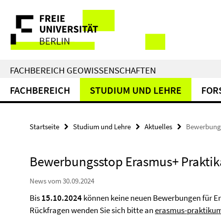
Springe
Service-
direkt
zu
Navigation
Inhalt
FACHBEREICH GEOWISSENSCHAFTEN
FACHBEREICH
STUDIUM UND LEHRE
FOR
Startseite
Studium und Lehre
Aktuelles
Bewerbungs
Bewerbungsstop Erasmus+ Praktika
News vom 30.09.2024
Bis
15.10.2024
können keine neuen Bewerbungen für Er
Rückfragen wenden Sie sich bitte an
erasmus-praktikum