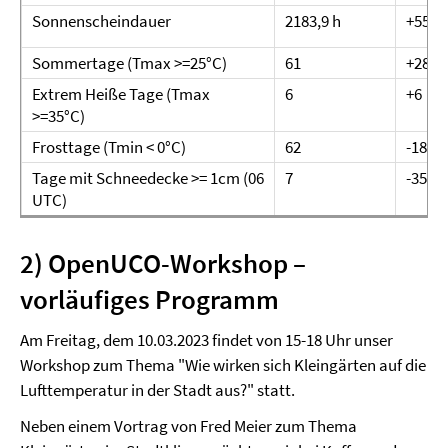
Sonnenscheindauer
2183,9 h
+558,9
Sommertage (Tmax >=25°C)
61
+28
Extrem Heiße Tage (Tmax
6
+6
>=35°C)
Frosttage (Tmin < 0°C)
62
-18
Tage mit Schneedecke >= 1cm (06
7
-35
UTC)
2)
OpenUCO-Workshop –
vorläufiges Programm
Am Freitag, dem 10.03.2023 findet von 15-18 Uhr unser
Workshop zum Thema "Wie wirken sich Kleingärten auf die
Lufttemperatur in der Stadt aus?" statt.
Neben einem Vortrag von Fred Meier zum Thema