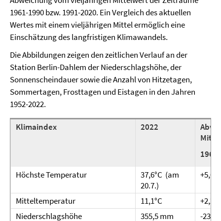
Abweichung vom vieljährigen Mittelwert der Zeiträume
1961-1990 bzw. 1991-2020. Ein Vergleich des aktuellen
Wertes mit einem vieljährigen Mittel ermöglich eine
Einschätzung des langfristigen Klimawandels.
Die Abbildungen zeigen den zeitlichen Verlauf an der
Station Berlin-Dahlem der Niederschlagshöhe, der
Sonnenscheindauer sowie die Anzahl von Hitzetagen,
Sommertagen, Frosttagen und Eistagen in den Jahren
1952-2022.
Klimaindex
2022
Abwe
Mitte
1961
Höchste Temperatur
37,6°C (am
+5,0°
20.7.)
Mitteltemperatur
11,1°C
+2,2°
Niederschlagshöhe
355,5 mm
-233,