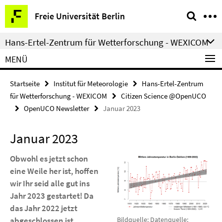
Springe
Service-
Freie Universität Berlin
direkt
Navigation
zu
Hans-Ertel-Zentrum für Wetterforschung - WEXICOM
Inhalt
MENÜ
Startseite
Institut für Meteorologie
Hans-Ertel-Zentrum
für Wetterforschung - WEXICOM
Citizen Science @OpenUCO
OpenUCO Newsletter
Januar 2023
Januar 2023
Obwohl es jetzt schon
eine Weile her ist, hoffen
wir Ihr seid alle gut ins
Jahr 2023 gestartet! Da
das Jahr 2022 jetzt
abgeschlossen ist,
Bildquelle: Datenquelle: