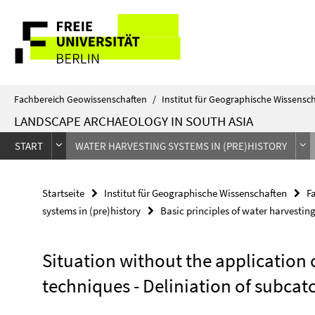
Springe
Service-
direkt
zu
Navigation
Inhalt
Fachbereich Geowissenschaften
/
Institut für Geographische Wissensc
LANDSCAPE ARCHAEOLOGY IN SOUTH ASIA
START
WATER HARVESTING SYSTEMS IN (PRE)HISTORY
Startseite
Institut für Geographische Wissenschaften
F
systems in (pre)history
Basic principles of water harvestin
Situation without the application 
techniques - Deliniation of subca