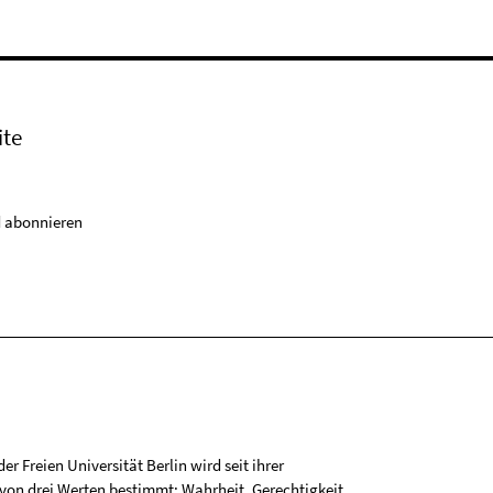
ite
 abonnieren
r Freien Universität Berlin wird seit ihrer
on drei Werten bestimmt: Wahrheit, Gerechtigkeit