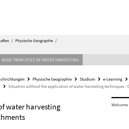
haften
/
Physische Geographie
/
BASIC PRINCIPLES OF WATER HARVESTING
achrichtungen
Physische Geographie
Studium
e-Learning
g
Situation without the application of water harvesting techniques -
of water harvesting
Welcome t
tchments