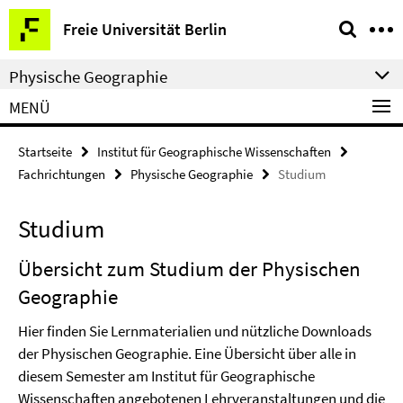
Springe
Service-
Freie Universität Berlin
direkt
Navigation
zu
Physische Geographie
Inhalt
MENÜ
Startseite
Institut für Geographische Wissenschaften
Fachrichtungen
Physische Geographie
Studium
Studium
Übersicht zum Studium der Physischen
Geographie
Hier finden Sie Lernmaterialien und nützliche Downloads
der Physischen Geographie. Eine Übersicht über alle in
diesem Semester am Institut für Geographische
Wissenschaften angebotenen Lehrveranstaltungen und die