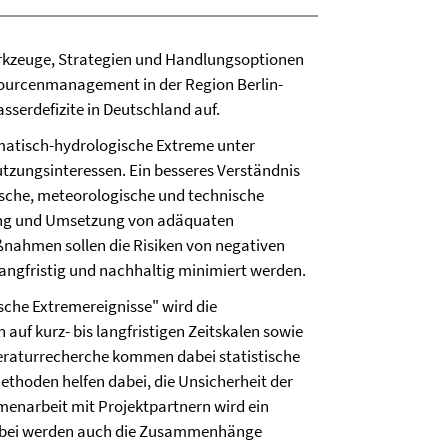
erkzeuge, Strategien und Handlungsoptionen
essourcenmanagement in der Region Berlin-
sserdefizite in Deutschland auf.
limatisch-hydrologische Extreme unter
tzungsinteressen. Ein besseres Verständnis
ische, meteorologische und technische
rung und Umsetzung von adäquaten
hmen sollen die Risiken von negativen
angfristig und nachhaltig minimiert werden.
sche Extremereignisse" wird die
uf kurz- bis langfristigen Zeitskalen sowie
eraturrecherche kommen dabei statistische
thoden helfen dabei, die Unsicherheit der
enarbeit mit Projektpartnern wird ein
ierbei werden auch die Zusammenhänge