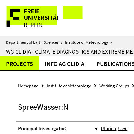
Springe
Service
direkt
zu
Navigation
Inhalt
Department of Earth Sciences
/
Institute of Meteorology
/
WG CLIDIA - CLIMATE DIAGNOSTICS AND EXTREME M
PROJECTS
INFO AG CLIDIA
PUBLICATION
Homepage
Institute of Meteorology
Working Groups
SpreeWasser:N
Principal Investigator:
Ulbrich, Uwe