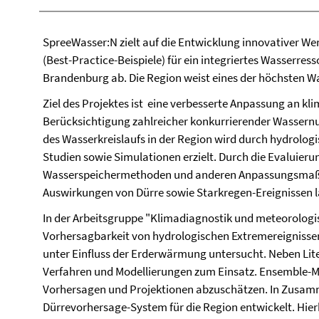
SpreeWasser:N zielt auf die Entwicklung innovativer W
(Best-Practice-Beispiele) für ein integriertes Wasserr
Brandenburg ab. Die Region weist eines der höchsten Wa
Ziel des Projektes ist eine verbesserte Anpassung an k
Berücksichtigung zahlreicher konkurrierender Wassernu
des Wasserkreislaufs in der Region wird durch hydrolog
Studien sowie Simulationen erzielt. Durch die Evaluie
Wasserspeichermethoden und anderen Anpassungsmaßna
Auswirkungen von Dürre sowie Starkregen-Ereignissen l
In der Arbeitsgruppe "Klimadiagnostik und meteorologi
Vorhersagbarkeit von hydrologischen Extremereignissen a
unter Einfluss der Erderwärmung untersucht. Neben Lit
Verfahren und Modellierungen zum Einsatz. Ensemble-Me
Vorhersagen und Projektionen abzuschätzen. In Zusamm
Dürrevorhersage-System für die Region entwickelt. H