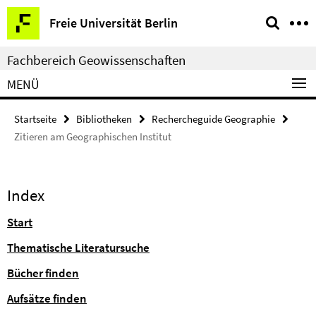
Springe
Service-
Freie Universität Berlin
direkt
Navigation
zu
Fachbereich Geowissenschaften
Inhalt
MENÜ
Startseite
Bibliotheken
Rechercheguide Geographie
Zitieren am Geographischen Institut
Index
Start
Thematische Literatursuche
Bücher finden
Aufsätze finden