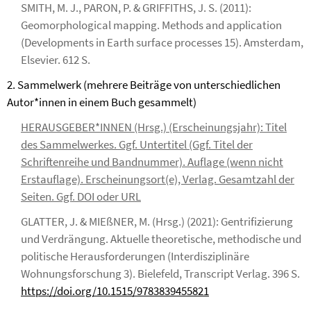
SMITH, M. J., PARON, P. & GRIFFITHS, J. S. (2011):
Geomorphological mapping. Methods and application
(Developments in Earth surface processes 15). Amsterdam,
Elsevier. 612 S.
2. Sammelwerk (mehrere Beiträge von unterschiedlichen
Autor*innen in einem Buch gesammelt)
HERAUSGEBER*INNEN (Hrsg.) (Erscheinungsjahr): Titel
des Sammelwerkes. Ggf. Untertitel (Ggf. Titel der
Schriftenreihe und Bandnummer). Auflage (wenn nicht
Erstauflage). Erscheinungsort(e), Verlag. Gesamtzahl der
Seiten. Ggf. DOI oder URL
GLATTER, J. & MIEßNER, M. (Hrsg.) (2021): Gentrifizierung
und Verdrängung. Aktuelle theoretische, methodische und
politische Herausforderungen (Interdisziplinäre
Wohnungsforschung 3). Bielefeld, Transcript Verlag. 396 S.
https://doi.org/10.1515/9783839455821