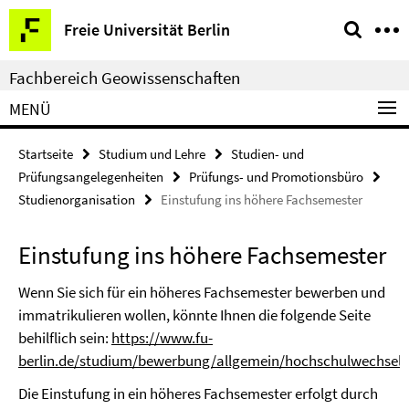
Springe
Service-
Freie Universität Berlin
direkt
Navigation
zu
Fachbereich Geowissenschaften
Inhalt
MENÜ
Startseite
Studium und Lehre
Studien- und
Prüfungsangelegenheiten
Prüfungs- und Promotionsbüro
Studienorganisation
Einstufung ins höhere Fachsemester
Einstufung ins höhere Fachsemester
Wenn Sie sich für ein höheres Fachsemester bewerben und
immatrikulieren wollen, könnte Ihnen die folgende Seite
behilflich sein:
https://www.fu-
berlin.de/studium/bewerbung/allgemein/hochschulwechsel/
Die Einstufung in ein höheres Fachsemester erfolgt durch