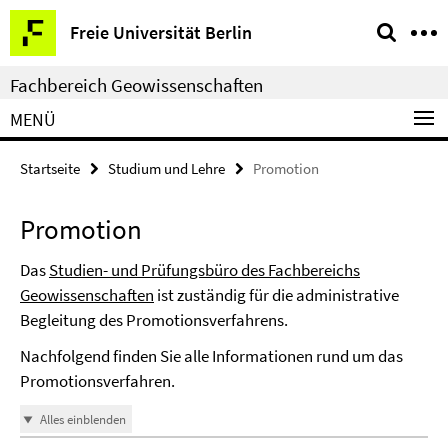
Springe
Service-
Freie Universität Berlin
direkt
Navigation
zu
Fachbereich Geowissenschaften
Inhalt
MENÜ
Startseite
Studium und Lehre
Promotion
Promotion
Das
Studien- und Prüfungsbüro des Fachbereichs
Geowissenschaften
ist zuständig für die administrative
Begleitung des Promotionsverfahrens.
Nachfolgend finden Sie alle Informationen rund um das
Promotionsverfahren.
Alles einblenden