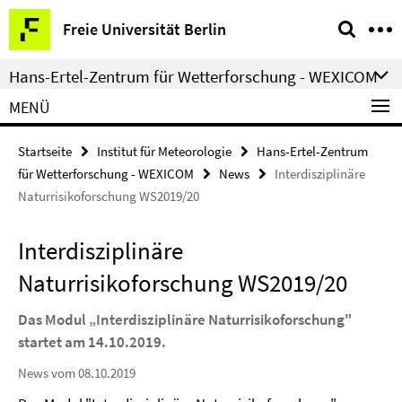
Springe
Service-
Freie Universität Berlin
direkt
Navigation
zu
Hans-Ertel-Zentrum für Wetterforschung - WEXICOM
Inhalt
MENÜ
Startseite
Institut für Meteorologie
Hans-Ertel-Zentrum
für Wetterforschung - WEXICOM
News
Interdisziplinäre
Naturrisikoforschung WS2019/20
Interdisziplinäre
Naturrisikoforschung WS2019/20
Das Modul „Interdisziplinäre Naturrisikoforschung"
startet am 14.10.2019.
News vom 08.10.2019