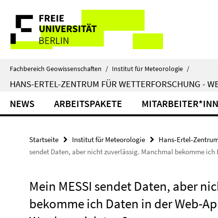
Springe
Service-
direkt
zu
Navigation
Inhalt
Fachbereich Geowissenschaften
/
Institut für Meteorologie
/
HANS-ERTEL-ZENTRUM FÜR WETTERFORSCHUNG - W
NEWS
ARBEITSPAKETE
MITARBEITER*IN
Startseite
Institut für Meteorologie
Hans-Ertel-Zentrum
sendet Daten, aber nicht zuverlässig. Manchmal bekomme ich 
Mein MESSI sendet Daten, aber nic
bekomme ich Daten in der Web-Ap