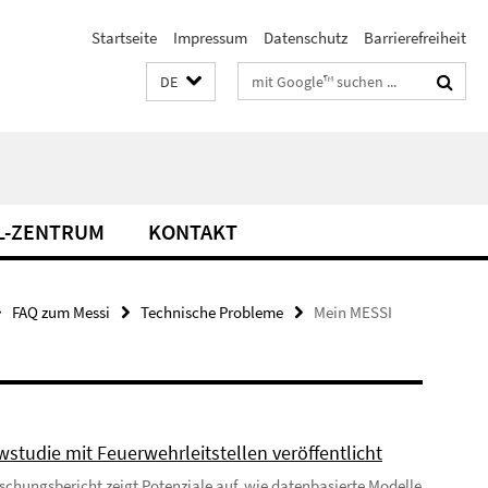
Startseite
Impressum
Datenschutz
Barrierefreiheit
Suchbegriffe
DE
L-ZENTRUM
KONTAKT
FAQ zum Messi
Technische Probleme
Mein MESSI
wstudie mit Feuerwehrleitstellen veröffentlicht
schungsbericht zeigt Potenziale auf, wie datenbasierte Modelle