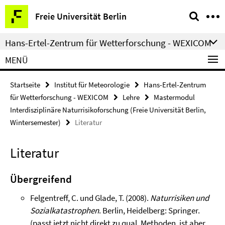
Springe
Service-
Freie Universität Berlin
direkt
Navigation
zu
Hans-Ertel-Zentrum für Wetterforschung - WEXICOM
Inhalt
MENÜ
Startseite
Institut für Meteorologie
Hans-Ertel-Zentrum
für Wetterforschung - WEXICOM
Lehre
Mastermodul
Interdisziplinäre Naturrisikoforschung (Freie Universität Berlin,
Wintersemester)
Literatur
Literatur
Übergreifend
Felgentreff, C. und Glade, T. (2008).
Naturrisiken und
Sozialkatastrophen
. Berlin, Heidelberg: Springer.
(passt jetzt nicht direkt zu qual. Methoden, ist aber