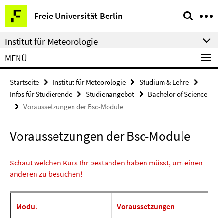
Springe
Service-
Freie Universität Berlin
direkt
Navigation
zu
Institut für Meteorologie
Inhalt
MENÜ
Startseite
Institut für Meteorologie
Studium & Lehre
Infos für Studierende
Studienangebot
Bachelor of Science
Voraussetzungen der Bsc-Module
Voraussetzungen der Bsc-Module
Schaut welchen Kurs Ihr bestanden haben müsst, um einen
anderen zu besuchen!
Modul
Voraussetzungen