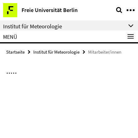
Springe
Service-
Freie Universität Berlin
direkt
Navigation
zu
Institut für Meteorologie
Inhalt
MENÜ
Startseite
Institut für Meteorologie
Mitarbeiter/innen
.....