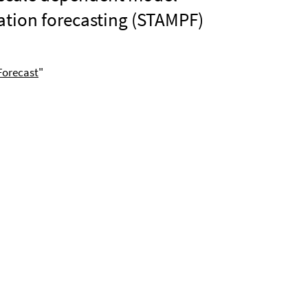
ation forecasting (STAMPF)
Forecast
"