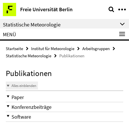
Springe
Service-
Freie Universität Berlin
direkt
Navigation
zu
Statistische Meteorologie
Inhalt
MENÜ
Startseite
Institut für Meteorologie
Arbeitsgruppen
Statistische Meteorologie
Publikationen
Publikationen
Alles einblenden
Paper
Konferenzbeiträge
Software