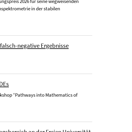
ungspreis 2026 für seine wegweisenden
pektrometrie in der stabilen
 falsch-negative Ergebnisse
PDEs
orkshop “Pathways into Mathematics of
gsbereich an der Freien Universität