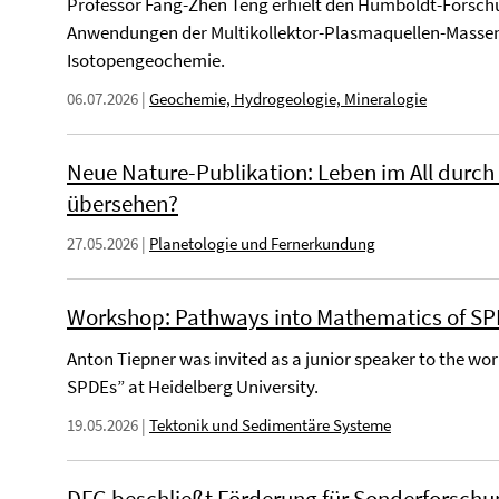
Professor Fang-Zhen Teng erhielt den Humboldt-Forsch
Anwendungen der Multikollektor-Plasmaquellen-Massens
Isotopengeochemie.
06.07.2026
|
Geochemie, Hydrogeologie, Mineralogie
Neue Nature-Publikation: Leben im All durch
übersehen?
27.05.2026
|
Planetologie und Fernerkundung
Workshop: Pathways into Mathematics of S
Anton Tiepner was invited as a junior speaker to the w
SPDEs” at Heidelberg University.
19.05.2026
|
Tektonik und Sedimentäre Systeme
DFG beschließt Förderung für Sonderforschun