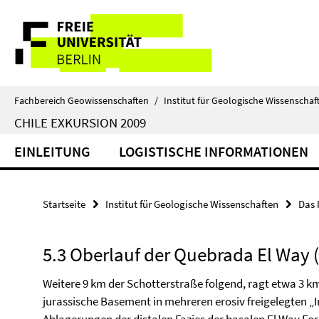
Springe
Service-
direkt
zu
Navigation
Inhalt
Fachbereich Geowissenschaften
/
Institut für Geologische Wissenschaf
CHILE EXKURSION 2009
EINLEITUNG
LOGISTISCHE INFORMATIONEN
Startseite
Institut für Geologische Wissenschaften
Das 
5.3 Oberlauf der Quebrada El Way
Weitere 9 km der Schotterstraße folgend, ragt etwa 3 k
jurassische Basement in mehreren erosiv freigelegten „