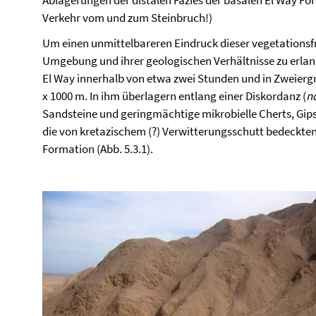
Ablagerungen der distalen Fazies der basalen El Way F
Verkehr vom und zum Steinbruch!)
Um einen unmittelbareren Eindruck dieser vegetationsfr
Umgebung und ihrer geologischen Verhältnisse zu erlan
El Way innerhalb von etwa zwei Stunden und in Zweiergr
x 1000 m. In ihm überlagern entlang einer Diskordanz (
n
Sandsteine und geringmächtige mikrobielle Cherts, Gips
die von kretazischem (?) Verwitterungsschutt bedeckte
Formation (Abb. 5.3.1).