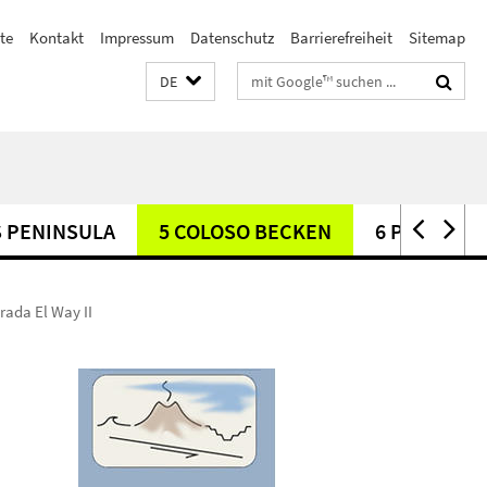
ste
Kontakt
Impressum
Datenschutz
Barrierefreiheit
Sitemap
Suchbegriffe
DE
S PENINSULA
5 COLOSO BECKEN
6 PARANAL
rada El Way II