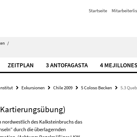
Startseite
Mitarbeiterli
ten
/
ZEITPLAN
3 ANTOFAGASTA
4 MEJILLONE
Institut
Exkursionen
Chile 2009
5 Coloso Becken
5.3 Queb
 (Kartierungsübung)
m nordwestlich des Kalksteinbruchs das
Inseln“ durch die überlagernden