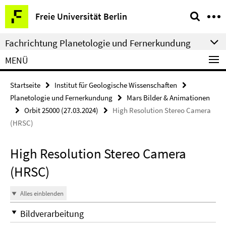
Springe
Service-
Freie Universität Berlin
direkt
Navigation
zu
Fachrichtung Planetologie und Fernerkundung
Inhalt
MENÜ
Startseite
Institut für Geologische Wissenschaften
Planetologie und Fernerkundung
Mars Bilder & Animationen
Orbit 25000 (27.03.2024)
High Resolution Stereo Camera
(HRSC)
High Resolution Stereo Camera
(HRSC)
Alles einblenden
Bildverarbeitung