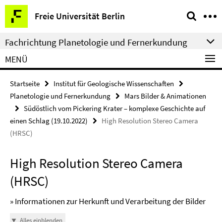
Springe
Service-
Freie Universität Berlin
direkt
Navigation
zu
Fachrichtung Planetologie und Fernerkundung
Inhalt
MENÜ
Startseite
Institut für Geologische Wissenschaften
Planetologie und Fernerkundung
Mars Bilder & Animationen
Südöstlich vom Pickering Krater – komplexe Geschichte auf
einen Schlag (19.10.2022)
High Resolution Stereo Camera
(HRSC)
High Resolution Stereo Camera
(HRSC)
» Informationen zur Herkunft und Verarbeitung der Bilder
Alles einblenden