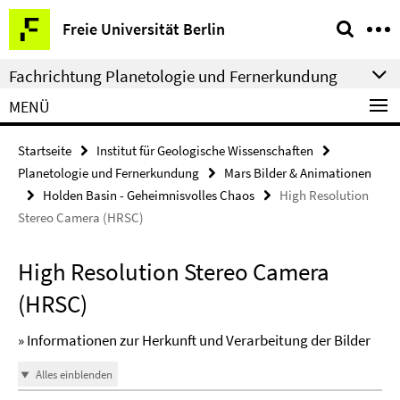
Springe
Service-
Freie Universität Berlin
direkt
Navigation
zu
Fachrichtung Planetologie und Fernerkundung
Inhalt
MENÜ
Startseite
Institut für Geologische Wissenschaften
Planetologie und Fernerkundung
Mars Bilder & Animationen
Holden Basin - Geheimnisvolles Chaos
High Resolution
Stereo Camera (HRSC)
High Resolution Stereo Camera
(HRSC)
» Informationen zur Herkunft und Verarbeitung der Bilder
Alles einblenden