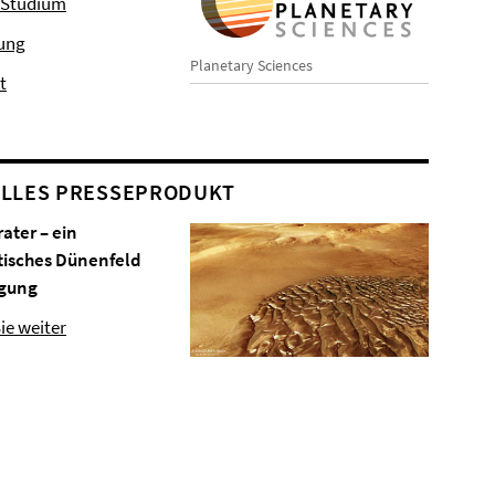
 Studium
hung
Planetary Sciences
t
LLES PRESSEPRODUKT
rater – ein
tisches Dünenfeld
gung
ie weiter