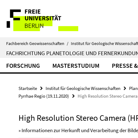
Springe
Service-
direkt
zu
Navigation
Inhalt
Fachbereich Geowissenschaften
/
Institut für Geologische Wissenschaf
FACHRICHTUNG PLANETOLOGIE UND FERNERKUNDU
FORSCHUNG
MASTERSTUDIUM
PRESSE &
Startseite
Institut für Geologische Wissenschaften
Plan
Pyrrhae Regio (19.11.2020)
High Resolution Stereo Camer
High Resolution Stereo Camera (H
» Informationen zur Herkunft und Verarbeitung der Bilde