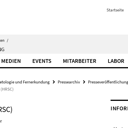
Startseite
ten
/
NG
 MEDIEN
EVENTS
MITARBEITER
LABOR
etologie und Fernerkundung
Pressearchiv
Presseveröffentlichun
a (HRSC)
RSC)
INFOR
r