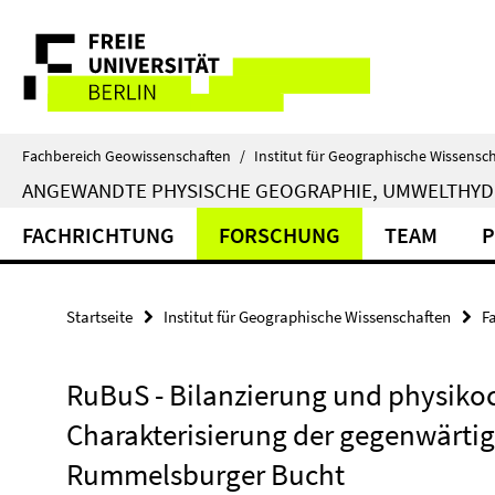
Springe
Service-
direkt
zu
Navigation
Inhalt
Fachbereich Geowissenschaften
/
Institut für Geographische Wissensc
ANGEWANDTE PHYSISCHE GEOGRAPHIE, UMWELTHY
FACHRICHTUNG
FORSCHUNG
TEAM
P
Startseite
Institut für Geographische Wissenschaften
F
RuBuS - Bilanzierung und physik
Charakterisierung der gegenwärti
Rummelsburger Bucht