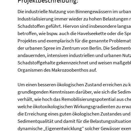
Projektbeschreibung:
Die industrielle Nutzung von Binnengewässern im urban
Industrialisierung immer wieder zu hohen Belastungen
Schadstoffen geführt. Hiervon sind insbesondere langs
betroffen, wie bspw. auch die Havelseekette oder die S
Projektes und exemplarisch für die genannte Problemat
der urbanen Spree im Zentrum von Berlin. Die Sediment
andauernden, intensiven industriellen und urbanen Nu
Schadstoffgehalte gekennzeichnet und weisen maßgeblic
Organismen des Makrozoobenthos auf.
Um einen besseren ökologischen Zustand erreichen zu kö
grundlegenden Kenntnissen darüber, wie sich die Sed
verhält, wie hoch das Remobilisierungspotential aus che
welche ökotoxikologischen Wirkungsgradienten zu erwa
die Erreichung eines guten ökologischen Zustandes und 
Sedimentqualität und damit für die Belastungssituation d
dynamische „Eigenentwicklung“ solcher Gewässer exem