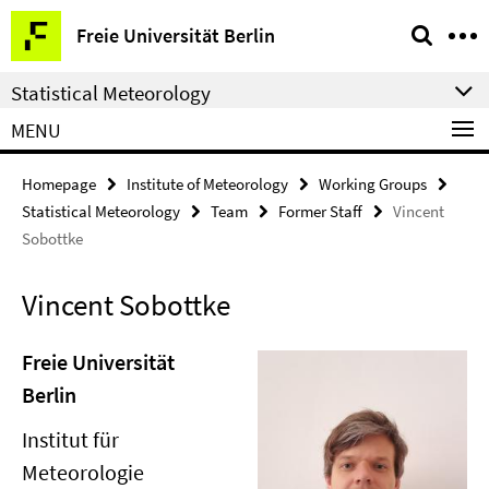
Springe
Service
Freie Universität Berlin
direkt
Navigation
zu
Statistical Meteorology
Inhalt
MENU
Homepage
Institute of Meteorology
Working Groups
Statistical Meteorology
Team
Former Staff
Vincent
Sobottke
Vincent Sobottke
Freie Universität
Berlin
Institut für
Meteorologie