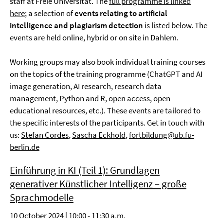
staff at Freie Universität. The
full programme is linked
here
; a selection of
events relating to artificial
intelligence and plagiarism detection
is listed below. The
events are held online, hybrid or on site in Dahlem.
Working groups may also book individual training courses
on the topics of the training programme (ChatGPT and AI
image generation, AI research, research data
management, Python and R, open access, open
educational resources, etc.). These events are tailored to
the specific interests of the participants. Get in touch with
us:
Stefan Cordes
,
Sascha Eckhold
,
fortbildung@ub.fu-
berlin.de
Einführung in KI (Teil 1): Grundlagen
generativer Künstlicher Intelligenz – große
Sprachmodelle
10 October 2024 | 10:00 - 11:30 a.m.