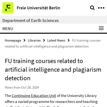
Springe
Service
Freie Universität Berlin
direkt
Navigation
zu
Department of Earth Sciences
Inhalt
MENU
Homepage
Libraries
Latest News
FU training courses
related to artificial intelligence and plagiarism detection
FU training courses related to
artificial intelligence and plagiarism
detection
News from Oct 28, 2024
The
Continuing Education Unit
of the University Library
offers a varied programme for researchers and teaching