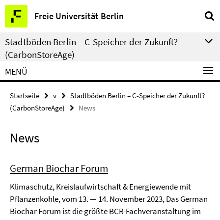
Springe
Service-
Freie Universität Berlin
direkt
Navigation
zu
Stadtböden Berlin – C-Speicher der Zukunft?
Inhalt
(CarbonStoreAge)
MENÜ
Startseite
v
Stadtböden Berlin – C-Speicher der Zukunft?
(CarbonStoreAge)
News
News
German Biochar Forum
Klimaschutz, Kreislaufwirtschaft & Energiewende mit
Pflanzenkohle, vom 13. — 14. November 2023, Das German
Biochar Forum ist die größte BCR-Fachveranstaltung im