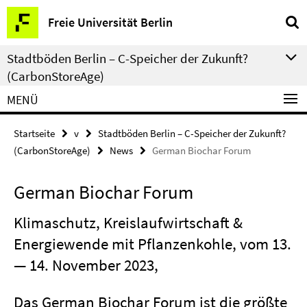
Springe
Service-
Freie Universität Berlin
direkt
Navigation
zu
Stadtböden Berlin – C-Speicher der Zukunft?
Inhalt
(CarbonStoreAge)
MENÜ
Startseite
v
Stadtböden Berlin – C-Speicher der Zukunft?
(CarbonStoreAge)
News
German Biochar Forum
German Biochar Forum
Klimaschutz, Kreislaufwirtschaft &
Energiewende mit Pflanzenkohle, vom 13.
— 14. November 2023,
Das German Biochar Forum ist die größte