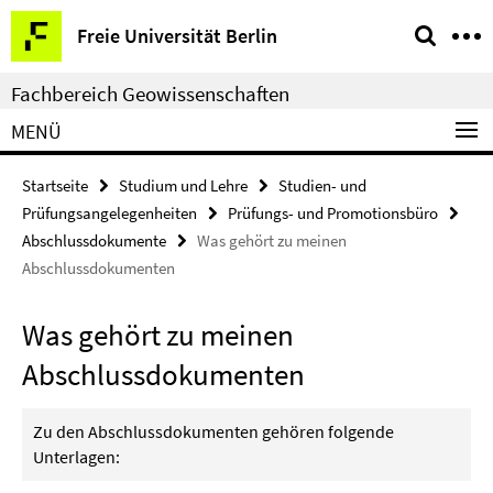
Springe
Service-
Freie Universität Berlin
direkt
Navigation
zu
Fachbereich Geowissenschaften
Inhalt
MENÜ
Startseite
Studium und Lehre
Studien- und
Prüfungsangelegenheiten
Prüfungs- und Promotionsbüro
Abschlussdokumente
Was gehört zu meinen
Abschlussdokumenten
Was gehört zu meinen
Abschlussdokumenten
Zu den Abschlussdokumenten gehören folgende
Unterlagen: