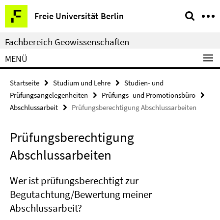
Springe
Service-
Freie Universität Berlin
direkt
Navigation
zu
Fachbereich Geowissenschaften
Inhalt
MENÜ
Startseite
Studium und Lehre
Studien- und
Prüfungsangelegenheiten
Prüfungs- und Promotionsbüro
Abschlussarbeit
Prüfungsberechtigung Abschlussarbeiten
Prüfungsberechtigung
Abschlussarbeiten
Wer ist prüfungsberechtigt zur
Begutachtung/Bewertung meiner
Abschlussarbeit?