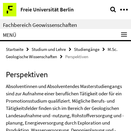
Springe
Service-
Freie Universität Berlin
direkt
Navigation
zu
Fachbereich Geowissenschaften
Inhalt
MENÜ
Startseite
Studium und Lehre
Studiengänge
M.Sc.
Geologische Wissenschaften
Perspektiven
Perspektiven
Absolventinnen und Absolventendes Masterstudiengangs
sind zur Aufnahme einer beruflichen Tätigkeit oder für ein
Promotionsstudium qualifiziert. Mögliche Berufs- und
Tätigkeitsfelder finden sich im Bereich der Geologischen
Landesaufnahme und -nutzung, Rohstoffversorgung und -
planung, Energieversorgung durch Exploration und
Produktion, Wasserversorgung, Deponieplanung und -