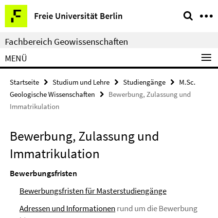
Springe
Service-
Freie Universität Berlin
direkt
Navigation
zu
Fachbereich Geowissenschaften
Inhalt
MENÜ
Startseite
Studium und Lehre
Studiengänge
M.Sc.
Geologische Wissenschaften
Bewerbung, Zulassung und
Immatrikulation
Bewerbung, Zulassung und
Immatrikulation
Bewerbungsfristen
Bewerbungsfristen für Masterstudiengänge
Adressen und Informationen
rund um die Bewerbung