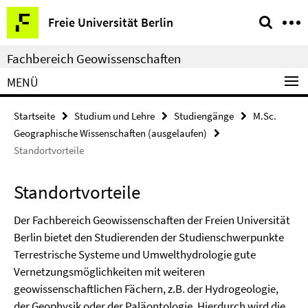
Springe
Service-
Freie Universität Berlin
direkt
Navigation
zu
Fachbereich Geowissenschaften
Inhalt
MENÜ
Startseite
Studium und Lehre
Studiengänge
M.Sc.
Geographische Wissenschaften (ausgelaufen)
Standortvorteile
Standortvorteile
Der Fachbereich Geowissenschaften der Freien Universität
Berlin bietet den Studierenden der Studienschwerpunkte
Terrestrische Systeme und Umwelthydrologie gute
Vernetzungsmöglichkeiten mit weiteren
geowissenschaftlichen Fächern, z.B. der Hydrogeologie,
der Geophysik oder der Paläontologie. Hierdurch wird die