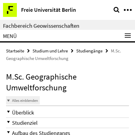
Springe
Service-
Freie Universität Berlin
direkt
Navigation
zu
Fachbereich Geowissenschaften
Inhalt
MENÜ
Startseite
Studium und Lehre
Studiengänge
M.Sc.
Geographische Umweltforschung
M.Sc. Geographische
Umweltforschung
Alles einblenden
Überblick
Studienziel
Aufbau des Studiengangs