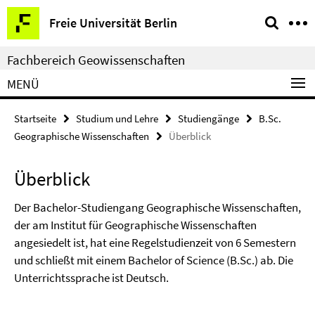
Springe
Service-
Freie Universität Berlin
direkt
Navigation
zu
Fachbereich Geowissenschaften
Inhalt
MENÜ
Startseite
Studium und Lehre
Studiengänge
B.Sc.
Geographische Wissenschaften
Überblick
Überblick
Der Bachelor-Studiengang Geographische Wissenschaften,
der am Institut für Geographische Wissenschaften
angesiedelt ist, hat eine Regelstudienzeit von 6 Semestern
und schließt mit einem Bachelor of Science (B.Sc.) ab. Die
Unterrichtssprache ist Deutsch.