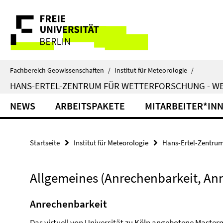
Springe
Service-
direkt
zu
Navigation
Inhalt
Fachbereich Geowissenschaften
/
Institut für Meteorologie
/
HANS-ERTEL-ZENTRUM FÜR WETTERFORSCHUNG - W
NEWS
ARBEITSPAKETE
MITARBEITER*IN
Startseite
Institut für Meteorologie
Hans-Ertel-Zentrum
Allgemeines (Anrechenbarkeit, An
Anrechenbarkeit
Das virtuell von Universität zu Köln angebotene Master