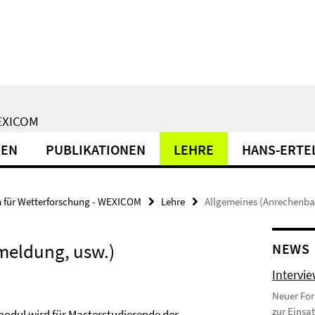
EXICOM
NEN
PUBLIKATIONEN
LEHRE
HANS-ERTE
 für Wetterforschung - WEXICOM
Lehre
Allgemeines (Anrechenba
meldung, usw.)
NEWS
Intervie
Neuer For
zur Einsa
modul wird für Masterstudierende der