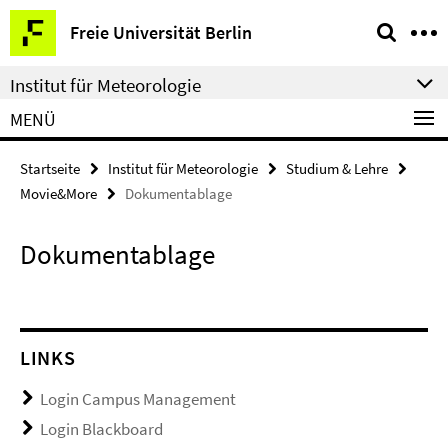
Springe
Service-
Freie Universität Berlin
direkt
Navigation
zu
Institut für Meteorologie
Inhalt
MENÜ
Startseite
Institut für Meteorologie
Studium & Lehre
Movie&More
Dokumentablage
Dokumentablage
LINKS
Login Campus Management
Login Blackboard