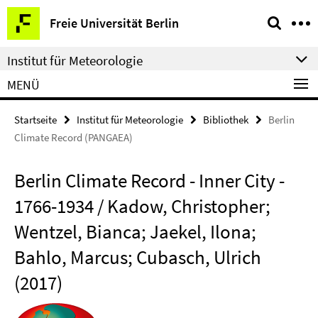
Springe
Service-
Freie Universität Berlin
direkt
Navigation
zu
Institut für Meteorologie
Inhalt
MENÜ
Startseite
Institut für Meteorologie
Bibliothek
Berlin
Climate Record (PANGAEA)
Berlin Climate Record - Inner City -
1766-1934 / Kadow, Christopher;
Wentzel, Bianca; Jaekel, Ilona;
Bahlo, Marcus; Cubasch, Ulrich
(2017)