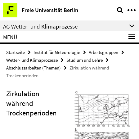
Springe
Service-
Freie Universität Berlin
direkt
Navigation
zu
AG Wetter- und Klimaprozesse
Inhalt
MENÜ
Startseite
Institut für Meteorologie
Arbeitsgruppen
Wetter- und Klimaprozesse
Studium und Lehre
Abschlussarbeiten (Themen)
Zirkulation während
Trockenperioden
Zirkulation
während
Trockenperioden