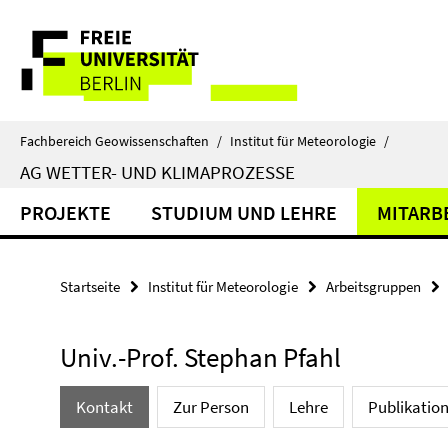
Springe
Service-
direkt
zu
Navigation
Inhalt
Fachbereich Geowissenschaften
/
Institut für Meteorologie
/
AG WETTER- UND KLIMAPROZESSE
PROJEKTE
STUDIUM UND LEHRE
MITARB
Startseite
Institut für Meteorologie
Arbeitsgruppen
Univ.-Prof. Stephan Pfahl
Kontakt
Zur Person
Lehre
Publikatio