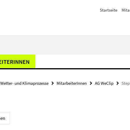
Startseite
Mita
EITERINNEN
Wetter- und Klimaprozesse
MitarbeiterInnen
AG WeClip
Step
nen