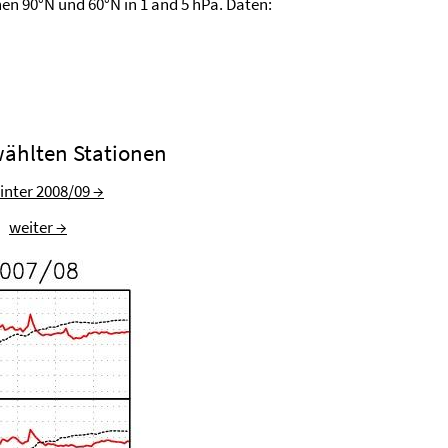
en 90°N und 60°N in 1 and 5 hPa. Daten:
ählten Stationen
inter 2008/09 →
weiter →