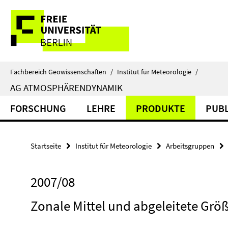
Springe
Service-
direkt
zu
Navigation
Inhalt
Fachbereich Geowissenschaften
/
Institut für Meteorologie
/
AG ATMOSPHÄRENDYNAMIK
FORSCHUNG
LEHRE
PRODUKTE
PUBL
Startseite
Institut für Meteorologie
Arbeitsgruppen
2007/08
Zonale Mittel und abgeleitete Grö