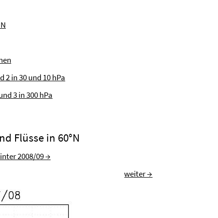
°N
nen
 2 in 30 und 10 hPa
und 3 in 300 hPa
nd Flüsse in 60°N
inter 2008/09 →
weiter →