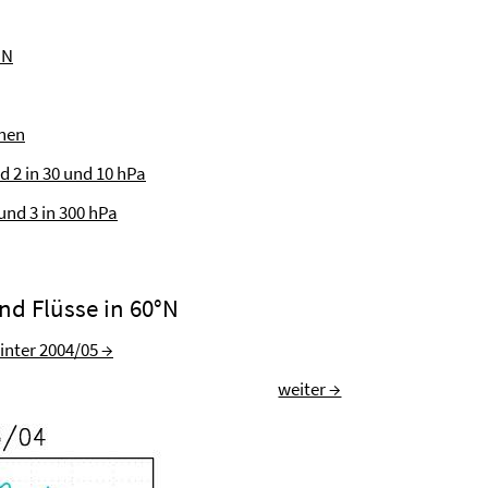
°N
nen
 2 in 30 und 10 hPa
und 3 in 300 hPa
nd Flüsse in 60°N
inter 2004/05 →
weiter →