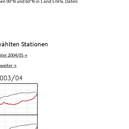
en 90°N und 60°N in 1 and 5 hPa. Daten:
ählten Stationen
ter 2004/05 →
weiter →