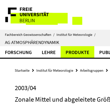
Springe
Service-
direkt
zu
Navigation
Inhalt
Fachbereich Geowissenschaften
/
Institut für Meteorologie
/
AG ATMOSPHÄRENDYNAMIK
FORSCHUNG
LEHRE
PRODUKTE
PUBL
Startseite
Institut für Meteorologie
Arbeitsgruppen
2003/04
Zonale Mittel und abgeleitete Grö