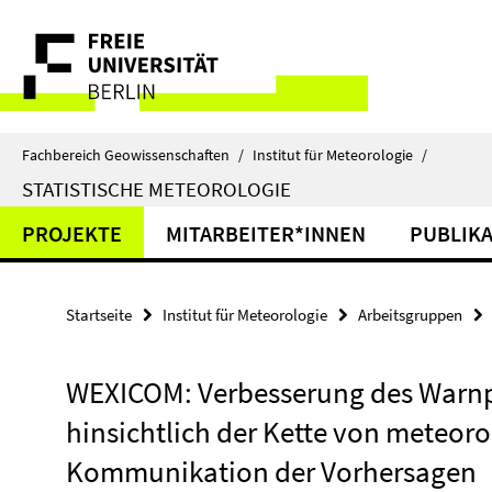
Springe
Service-
direkt
zu
Navigation
Inhalt
Fachbereich Geowissenschaften
/
Institut für Meteorologie
/
STATISTISCHE METEOROLOGIE
PROJEKTE
MITARBEITER*INNEN
PUBLIK
Startseite
Institut für Meteorologie
Arbeitsgruppen
WEXICOM: Verbesserung des Warnp
hinsichtlich der Kette von meteor
Kommunikation der Vorhersagen