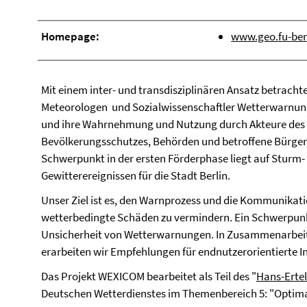
Homepage:
www.geo.fu-ber
Mit einem inter- und transdisziplinären Ansatz betracht
Meteorologen und Sozialwissenschaftler Wetterwarnu
und ihre Wahrnehmung und Nutzung durch Akteure des
Bevölkerungsschutzes, Behörden und betroffene Bürger
Schwerpunkt in der ersten Förderphase liegt auf Sturm-
Gewitterereignissen für die Stadt Berlin.
Unser Ziel ist es, den Warnprozess und die Kommunika
wetterbedingte Schäden zu vermindern. Ein Schwerpunkt
Unsicherheit von Wetterwarnungen. In Zusammenarbei
erarbeiten wir Empfehlungen für endnutzerorientierte 
Das Projekt WEXICOM bearbeitet als Teil des "
Hans-Erte
Deutschen Wetterdienstes im Themenbereich 5: "Optim