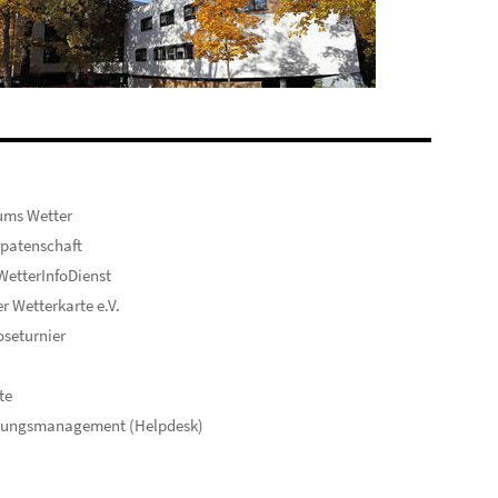
ums Wetter
patenschaft
etterInfoDienst
er Wetterkarte e.V.
seturnier
te
hungsmanagement (Helpdesk)