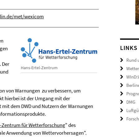
lin.de/met/wexicom
en
LINKS
ngen
Rund 
. Der
Hans-Ertel-Zentrum
Wetter
 und
WInD:W
Berlin
tion von Warnungen zu verbessern, um
Progno
 hierbei ist der Umgang mit der
DMG
t mit dem DWD und Nutzern der Warnungen
Luftgü
Informationsprodukte.
Forsc
l-Zentrum für Wetterforschung
" des
ale Anwendung von Wettervorhersagen".