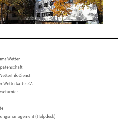
ums Wetter
patenschaft
etterInfoDienst
er Wetterkarte e.V.
seturnier
te
hungsmanagement (Helpdesk)