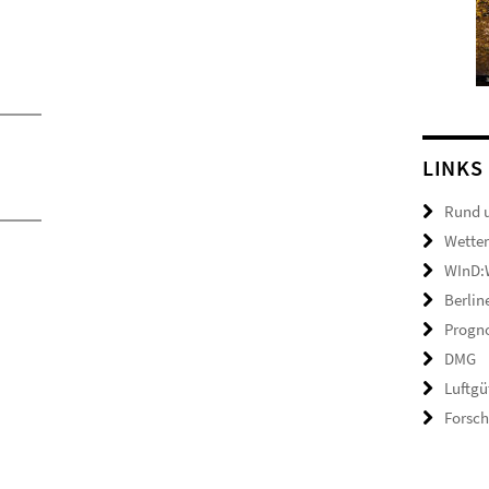
LINKS
Rund 
Wetter
WInD:W
Berlin
Progno
DMG
Luftgü
Forsc