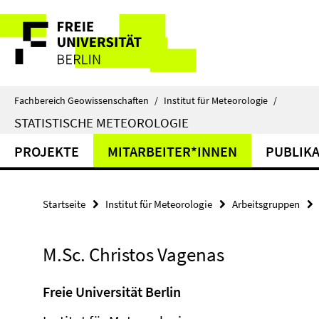
Springe
Service-
direkt
zu
Navigation
Inhalt
Fachbereich Geowissenschaften
/
Institut für Meteorologie
/
STATISTISCHE METEOROLOGIE
PROJEKTE
MITARBEITER*INNEN
PUBLIK
Startseite
Institut für Meteorologie
Arbeitsgruppen
M.Sc. Christos Vagenas
Freie Universität Berlin