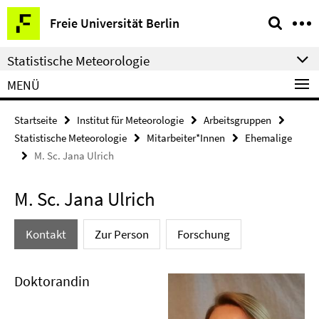
Springe
Service-
Freie Universität Berlin
direkt
Navigation
zu
Statistische Meteorologie
Inhalt
MENÜ
Startseite
Institut für Meteorologie
Arbeitsgruppen
Statistische Meteorologie
Mitarbeiter*Innen
Ehemalige
M. Sc. Jana Ulrich
M. Sc. Jana Ulrich
Kontakt
Zur Person
Forschung
Doktorandin