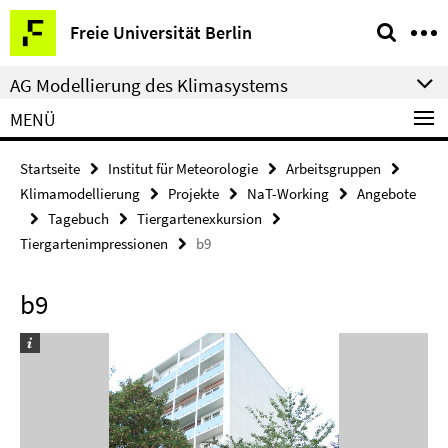
Springe
Service-
Freie Universität Berlin
direkt
Navigation
zu
AG Modellierung des Klimasystems
Inhalt
MENÜ
Startseite
Institut für Meteorologie
Arbeitsgruppen
Klimamodellierung
Projekte
NaT-Working
Angebote
Tagebuch
Tiergartenexkursion
Tiergartenimpressionen
b9
b9